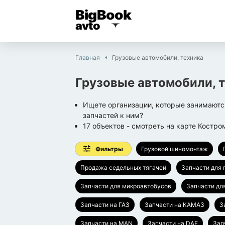
BigBook
avto
Главная
Грузовые автомобили, техника
Грузовые автомобили, 
Ищете организации, которые занимаютс
запчастей к ним?
17
объектов
- смотреть на карте
Костро
Фильтры
Грузовой шиномонтаж
Продажа седельных тягачей
Запчасти для 
Запчасти для микроавтобусов
Запчасти дл
Запчасти на ГАЗ
Запчасти на КАМАЗ
З
Запчасти на MAN
Запчасти на DAF
Зап