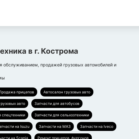
техника
в г.
Кострома
я обслуживанием, продажей грузовых автомобилей и
мы
Продажа прицепов
Автосалон грузовых авто
грузовых авто
Запчасти для автобусов
я спецтехники
Запчасти для сельхозтехники
апчасти на Isuzu
Запчасти на МАЗ
Запчасти на Iveco
части на Scania
Ремонт прицепов, фургонов